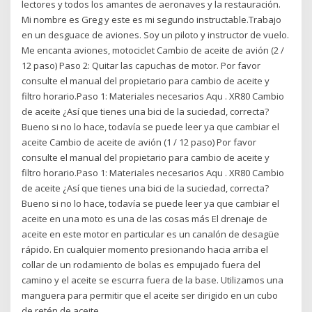
lectores y todos los amantes de aeronaves y la restauración.
Mi nombre es Greg y este es mi segundo instructable.Trabajo
en un desguace de aviones. Soy un piloto y instructor de vuelo.
Me encanta aviones, motociclet Cambio de aceite de avión (2 /
12 paso) Paso 2: Quitar las capuchas de motor. Por favor
consulte el manual del propietario para cambio de aceite y
filtro horario.Paso 1: Materiales necesarios Aqu . XR80 Cambio
de aceite ¿Así que tienes una bici de la suciedad, correcta?
Bueno si no lo hace, todavía se puede leer ya que cambiar el
aceite Cambio de aceite de avión (1 / 12 paso) Por favor
consulte el manual del propietario para cambio de aceite y
filtro horario.Paso 1: Materiales necesarios Aqu . XR80 Cambio
de aceite ¿Así que tienes una bici de la suciedad, correcta?
Bueno si no lo hace, todavía se puede leer ya que cambiar el
aceite en una moto es una de las cosas más El drenaje de
aceite en este motor en particular es un canalón de desagüe
rápido. En cualquier momento presionando hacia arriba el
collar de un rodamiento de bolas es empujado fuera del
camino y el aceite se escurra fuera de la base. Utilizamos una
manguera para permitir que el aceite ser dirigido en un cubo
de retén de aceite.