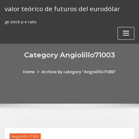
Skip
valor teórico de futuros del eurodólar
to
content
ge stock p e ratio
Category Angiolillo71003
Home
Archive by category "Angiolillo71003"
Angiolillo71003