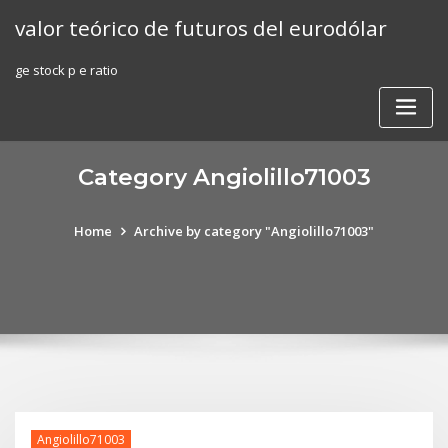
Skip
valor teórico de futuros del eurodólar
to
content
ge stock p e ratio
Category Angiolillo71003
Home
Archive by category "Angiolillo71003"
Angiolillo71003