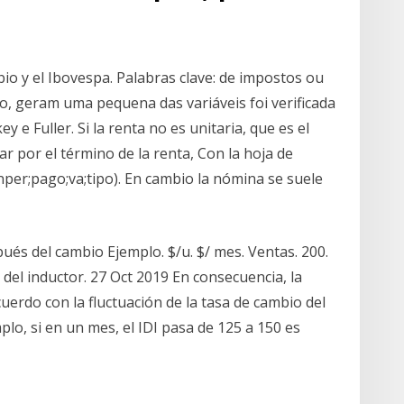
bio y el Ibovespa. Palabras clave: de impostos ou
, geram uma pequena das variáveis foi verificada
y e Fuller. Si la renta no es unitaria, que es el
r por el término de la renta, Con la hoja de
a;nper;pago;va;tipo). En cambio la nómina se suele
pués del cambio Ejemplo. $/u. $/ mes. Ventas. 200.
 del inductor. 27 Oct 2019 En consecuencia, la
cuerdo con la fluctuación de la tasa de cambio del
mplo, si en un mes, el IDI pasa de 125 a 150 es