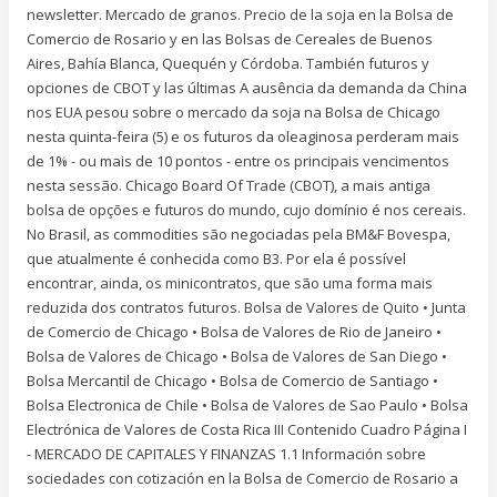
newsletter. Mercado de granos. Precio de la soja en la Bolsa de
Comercio de Rosario y en las Bolsas de Cereales de Buenos
Aires, Bahía Blanca, Quequén y Córdoba. También futuros y
opciones de CBOT y las últimas A ausência da demanda da China
nos EUA pesou sobre o mercado da soja na Bolsa de Chicago
nesta quinta-feira (5) e os futuros da oleaginosa perderam mais
de 1% - ou mais de 10 pontos - entre os principais vencimentos
nesta sessão. Chicago Board Of Trade (CBOT), a mais antiga
bolsa de opções e futuros do mundo, cujo domínio é nos cereais.
No Brasil, as commodities são negociadas pela BM&F Bovespa,
que atualmente é conhecida como B3. Por ela é possível
encontrar, ainda, os minicontratos, que são uma forma mais
reduzida dos contratos futuros. Bolsa de Valores de Quito • Junta
de Comercio de Chicago • Bolsa de Valores de Rio de Janeiro •
Bolsa de Valores de Chicago • Bolsa de Valores de San Diego •
Bolsa Mercantil de Chicago • Bolsa de Comercio de Santiago •
Bolsa Electronica de Chile • Bolsa de Valores de Sao Paulo • Bolsa
Electrónica de Valores de Costa Rica III Contenido Cuadro Página I
- MERCADO DE CAPITALES Y FINANZAS 1.1 Información sobre
sociedades con cotización en la Bolsa de Comercio de Rosario a