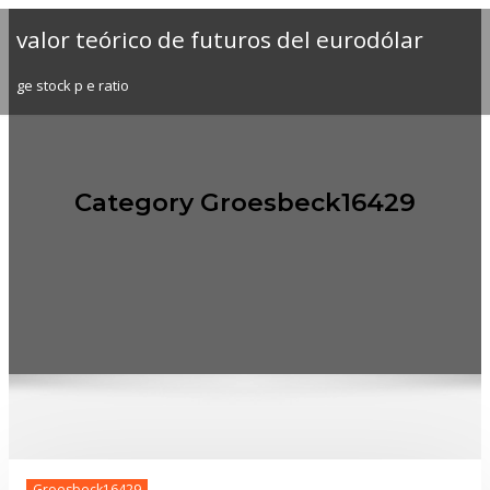
Skip
valor teórico de futuros del eurodólar
to
content
ge stock p e ratio
Category Groesbeck16429
Home
Archive by category "Groesbeck16429"
Groesbeck16429