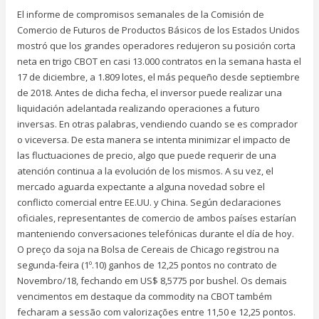
El informe de compromisos semanales de la Comisión de
Comercio de Futuros de Productos Básicos de los Estados Unidos
mostró que los grandes operadores redujeron su posición corta
neta en trigo CBOT en casi 13.000 contratos en la semana hasta el
17 de diciembre, a 1.809 lotes, el más pequeño desde septiembre
de 2018. Antes de dicha fecha, el inversor puede realizar una
liquidación adelantada realizando operaciones a futuro
inversas. En otras palabras, vendiendo cuando se es comprador
o viceversa. De esta manera se intenta minimizar el impacto de
las fluctuaciones de precio, algo que puede requerir de una
atención continua a la evolución de los mismos. A su vez, el
mercado aguarda expectante a alguna novedad sobre el
conflicto comercial entre EE.UU. y China. Según declaraciones
oficiales, representantes de comercio de ambos países estarían
manteniendo conversaciones telefónicas durante el día de hoy.
O preço da soja na Bolsa de Cereais de Chicago registrou na
segunda-feira (1º.10) ganhos de 12,25 pontos no contrato de
Novembro/18, fechando em US$ 8,5775 por bushel. Os demais
vencimentos em destaque da commodity na CBOT também
fecharam a sessão com valorizações entre 11,50 e 12,25 pontos.