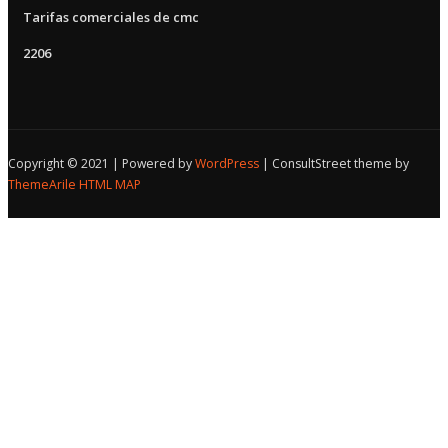
Tarifas comerciales de cmc
2206
Copyright © 2021 | Powered by
WordPress
|
ConsultStreet theme by
ThemeArile
HTML MAP